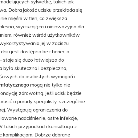
odelujących sylwetkę, takich jak
wa. Dobra jakość ucisku przekłada się
ie mięśni w tlen, co zwiększa
bolesna, wyciszająca i nieinwazyjna dla
waniem, również wśród użytkowników
wykorzystywania jej w zaciszu
niu jest dostępna bez barier, a
 staje się dużo łatwiejsza do
a była skuteczna i bezpieczna,
ściwych do osobistych wymagań i
limfatycznego
mogą nie tylko nie
ndycję zdrowotną, jeśli ucisk będzie
rosić o porady specjalisty, szczególnie
znej. Występują ograniczenia do
owane nadciśnienie, ostre infekcje,
W takich przypadkach konsultacja z
ec komplikacjom. Dobrze dobrane