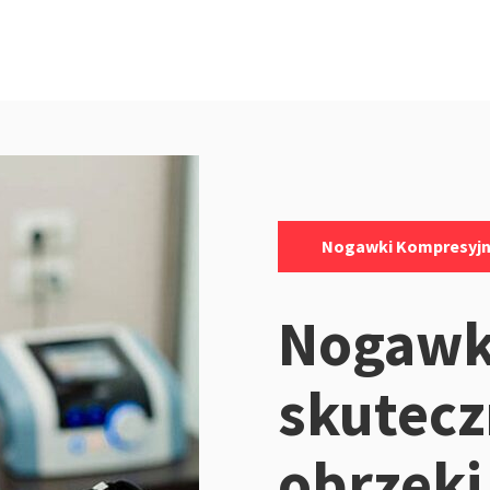
Kategorie:
Nogawki Kompresyj
Nogawk
skutecz
obrzęki,