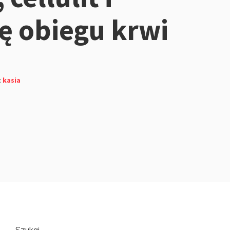
 obiegu krwi
z
kasia
Przejdź
Szukaj