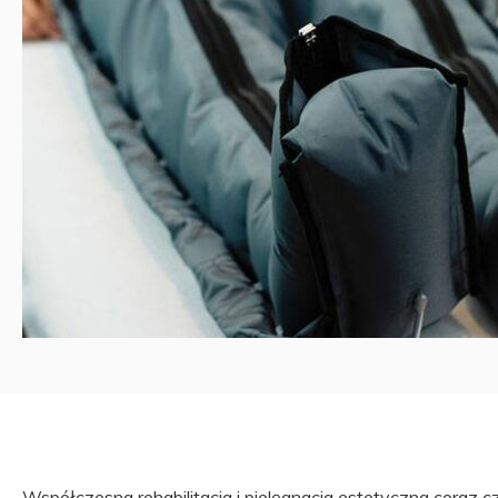
Współczesna rehabilitacja i pielęgnacja estetyczna coraz cz