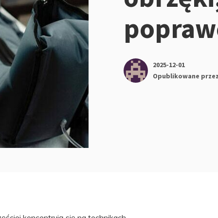
poprawę
2025-12-01
Opublikowane prze
ęściej koncentrują się na technikach