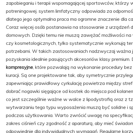
zapobieganiu i terapii wspomagającej sportowców, którzy
potreningowej. system limfatyczny odpowiada za odporność
dlatego jego optymalna praca ma ogromne znaczenie dla c
Coraz więcej osób postanawia na stosowanie z urządzeń 
domowych. Dzięki temu nie muszą zawężać możliwości na w
czy kosmetologicznych, tylko systematycznie wykonują te
potrzebami. W takich zastosowaniach nadzwyczaj ważna je
pozyskania idealnie pasujących akcesoriów klasy premium.
kompresyjne
, które pozwalają na wykonanie procedury bez u
kuracji. Są one projektowane tak, aby symetrycznie przyleg
zapewniając prawidłowy cyrkulację powietrza między str
dobrać nogawki sięgające od kostek do miejsca pod kolanem l
co jest szczególnie ważne w walce z lipodystrofią oraz z 
wytwarzaniu tego typu wyposażenia muszą być solidne i s
podczas użytkowania. Warto zwrócić uwagę na specyfikację,
zakres ciśnień czy zgodność z aparaturą, aby mieć świadom
odpowiednie dla indywidualnych wymagań. Regularne korz