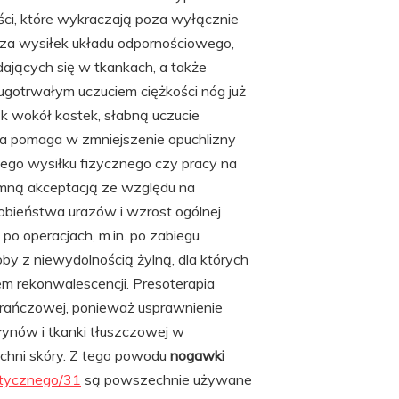
ści, które wykraczają poza wyłącznie
sza wysiłek układu odpornościowego,
dających się w tkankach, a także
ugotrwałym uczuciem ciężkości nóg już
k wokół kostek, słabną uczucie
apia pomaga w zmniejszenie opuchlizny
go wysiłku fizycznego czy pracy na
omną akceptacją ze względu na
dobieństwa urazów i wzrost ogólnej
po operacjach, m.in. po zabiegu
soby z niewydolnością żylną, dla których
em rekonwalescencji. Presoterapia
arańczowej, ponieważ usprawnienie
 płynów i tkanki tłuszczowej w
chni skóry. Z tego powodu
nogawki
fatycznego/31
są powszechnie używane