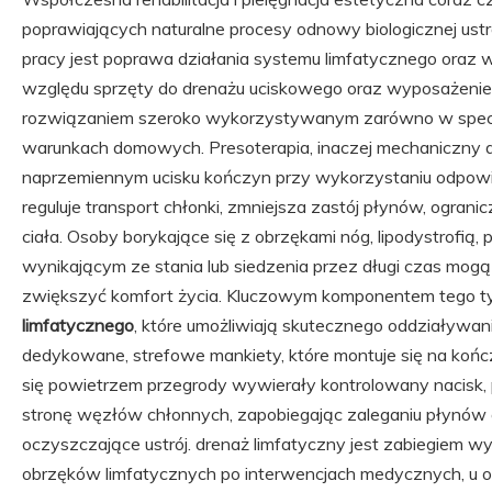
poprawiających naturalne procesy odnowy biologicznej ust
pracy jest poprawa działania systemu limfatycznego oraz ws
względu sprzęty do drenażu uciskowego oraz wyposażenie 
rozwiązaniem szeroko wykorzystywanym zarówno w specja
warunkach domowych. Presoterapia, inaczej mechaniczny d
naprzemiennym ucisku kończyn przy wykorzystaniu odpow
reguluje transport chłonki, zmniejsza zastój płynów, ograni
ciała. Osoby borykające się z obrzękami nóg, lipodystrofią
wynikającym ze stania lub siedzenia przez długi czas mogą 
zwiększyć komfort życia. Kluczowym komponentem tego 
limfatycznego
, które umożliwiają skutecznego oddziaływani
dedykowane, strefowe mankiety, które montuje się na kończ
się powietrzem przegrody wywierały kontrolowany nacisk,
stronę węzłów chłonnych, zapobiegając zaleganiu płynów 
oczyszczające ustrój. drenaż limfatyczny jest zabiegiem
obrzęków limfatycznych po interwencjach medycznych, u o