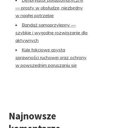
Defibrylator półautomatyczny
— prosty w obsłudze, niezbędny
w nagłej potrzebie
Bandaż samoprzylepny —
szybkie i wygodne rozwiązanie dla
aktywnych
Kule łokciowe asysta
sprawności ruchowej oraz ochrony
w powszednim poruszaniu się
Najnowsze