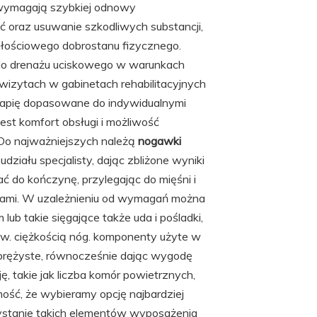
 wymagają szybkiej odnowy
 oraz usuwanie szkodliwych substancji,
ałościowego dobrostanu fizycznego.
do drenażu uciskowego w warunkach
izytach w gabinetach rehabilitacyjnych
rapię dopasowane do indywidualnymi
st komfort obsługi i możliwość
 Do najważniejszych należą
nogawki
działu specjalisty, dając zbliżone wyniki
ać do kończynę, przylegając do mięśni i
efami. W uzależnieniu od wymagań można
ub takie sięgające także uda i pośladki,
tzw. ciężkością nóg. komponenty użyte w
prężyste, równocześnie dając wygodę
 takie jak liczba komór powietrznych,
ość, że wybieramy opcję najbardziej
ystanie takich elementów wyposażenia