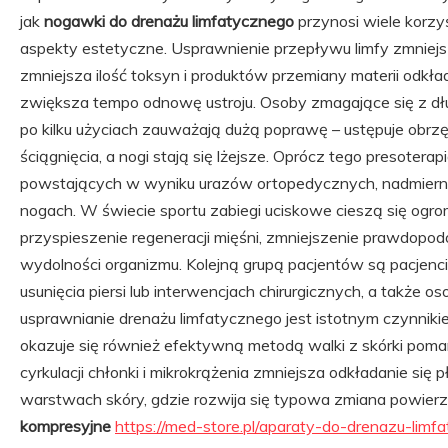
jak
nogawki do drenażu limfatycznego
przynosi wiele korzy
aspekty estetyczne. Usprawnienie przepływu limfy zmniej
zmniejsza ilość toksyn i produktów przemiany materii odkła
zwiększa tempo odnowę ustroju. Osoby zmagające się z dł
po kilku użyciach zauważają dużą poprawę – ustępuje obrzę
ściągnięcia, a nogi stają się lżejsze. Oprócz tego presoter
powstających w wyniku urazów ortopedycznych, nadmierne
nogach. W świecie sportu zabiegi uciskowe cieszą się ogr
przyspieszenie regeneracji mięśni, zmniejszenie prawdopo
wydolności organizmu. Kolejną grupą pacjentów są pacjenci 
usunięcia piersi lub interwencjach chirurgicznych, a także o
usprawnianie drenażu limfatycznego jest istotnym czynniki
okazuje się również efektywną metodą walki z skórki pom
cyrkulacji chłonki i mikrokrążenia zmniejsza odkładanie się
warstwach skóry, gdzie rozwija się typowa zmiana powierz
kompresyjne
https://med-store.pl/aparaty-do-drenazu-lim