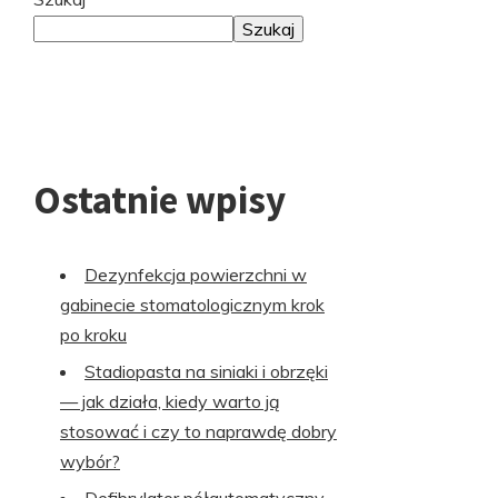
do
Szukaj
stopki
Ostatnie wpisy
Dezynfekcja powierzchni w
gabinecie stomatologicznym krok
po kroku
Stadiopasta na siniaki i obrzęki
— jak działa, kiedy warto ją
stosować i czy to naprawdę dobry
wybór?