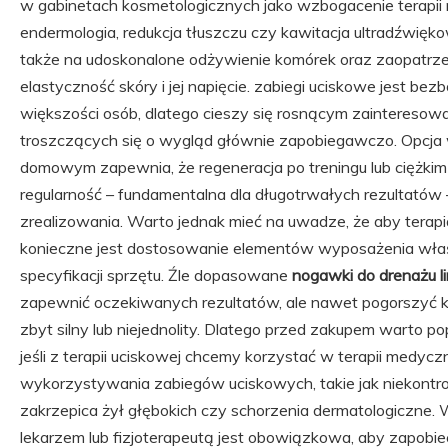
w gabinetach kosmetologicznych jako wzbogacenie terapii m
endermologia, redukcja tłuszczu czy kawitacja ultradźwięko
także na udoskonalone odżywienie komórek oraz zaopatrzen
elastyczność skóry i jej napięcie. zabiegi uciskowe jest bez
większości osób, dlatego cieszy się rosnącym zaintereso
troszczących się o wygląd głównie zapobiegawczo. Opcja 
domowym zapewnia, że regeneracja po treningu lub ciężkim d
regularność – fundamentalna dla długotrwałych rezultatów –
zrealizowania. Warto jednak mieć na uwadze, że aby terapi
konieczne jest dostosowanie elementów wyposażenia wła
specyfikacji sprzętu. Źle dopasowane
nogawki do drenażu 
zapewnić oczekiwanych rezultatów, ale nawet pogorszyć ko
zbyt silny lub niejednolity. Dlatego przed zakupem warto pop
jeśli z terapii uciskowej chcemy korzystać w terapii medyc
wykorzystywania zabiegów uciskowych, takie jak niekontrol
zakrzepica żył głębokich czy schorzenia dermatologiczne. 
lekarzem lub fizjoterapeutą jest obowiązkowa, aby zapobi