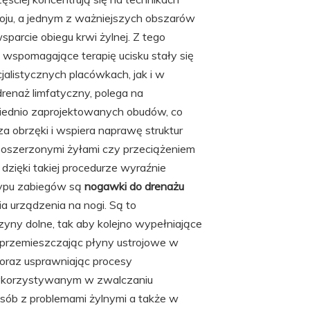
roju, a jednym z ważniejszych obszarów
parcie obiegu krwi żylnej. Z tego
wspomagające terapię ucisku stały się
listycznych placówkach, jak i w
renaż limfatyczny, polega na
iednio zaprojektowanych obudów, co
cza obrzęki i wspiera naprawę struktur
, poszerzonymi żyłami czy przeciążeniem
dzięki takiej procedurze wyraźnie
typu zabiegów są
nogawki do drenażu
a urządzenia na nogi. Są to
yny dolne, tak aby kolejno wypełniające
 przemieszczając płyny ustrojowe w
oraz usprawniając procesy
 wykorzystywanym w zwalczaniu
sób z problemami żylnymi a także w