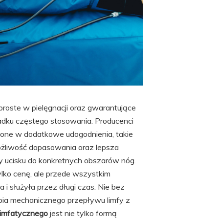
proste w pielęgnacji oraz gwarantujące
padku częstego stosowania. Producenci
żone w dodatkowe udogodnienia, takie
możliwość dopasowania oraz lepsza
ły ucisku do konkretnych obszarów nóg.
ylko cenę, ale przede wszystkim
 i służyła przez długi czas. Nie bez
pia mechanicznego przepływu limfy z
limfatycznego
jest nie tylko formą