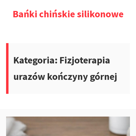
Przejdź
Bańki chińskie silikonowe
do
treści
Kategoria:
Fizjoterapia
urazów kończyny górnej