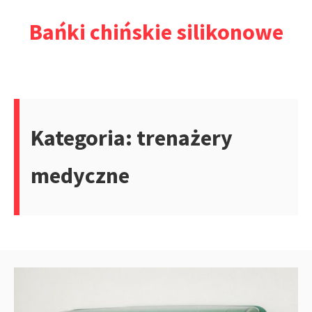
Przejdź
Bańki chińskie silikonowe
do
treści
Kategoria:
trenażery
medyczne