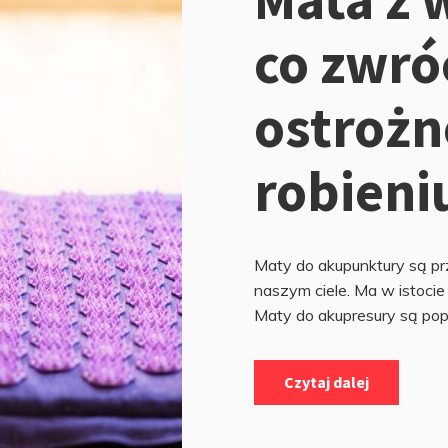
co zwró
ostrożn
robieni
Maty do akupunktury są pr
naszym ciele. Ma w istocie
Maty do akupresury są popu
Czytaj dalej