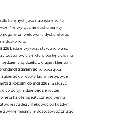
 dla kolejnych jako narzędzie tortu.
ie. Nie wyłącznie uciska punkty
i pomaga w zniwelowaniu dyskomfortu.
zie doskonała.
asażu
będzie wykorzystywana przez
ży zastanowić się którą partię ciała ma
 będziemy ją dzielić z drugimi klientami.
pranamat zamiennik
na początku
ją zabierać do roboty lub w nietypowe
mata z kolcami do masażu
ma służyć
a co za tym idzie będzie raczej
binetu fizjoterapeutycznego winna
łatwo jest zdezynfekować po każdym
Ale zwykle musimy je dostosować znając