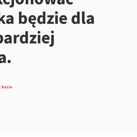
ka będzie dla
bardziej
a.
z
kasia