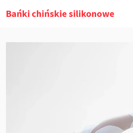
Przejdź
Bańki chińskie silikonowe
do
treści