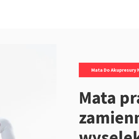
Kategorie:
Mata Do Akupresury N
Mata p
zamienn
wysele