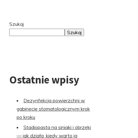
Przejdź
Szukaj
do
Szukaj
stopki
Ostatnie wpisy
Dezynfekcja powierzchni w
gabinecie stomatologicznym krok
po kroku
Stadiopasta na siniaki i obrzęki
— jak działa, kiedy warto ją