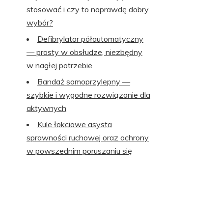
stosować i czy to naprawdę dobry
wybór?
Defibrylator półautomatyczny
— prosty w obsłudze, niezbędny
w nagłej potrzebie
Bandaż samoprzylepny —
szybkie i wygodne rozwiązanie dla
aktywnych
Kule łokciowe asysta
sprawności ruchowej oraz ochrony
w powszednim poruszaniu się