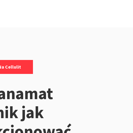
a Cellulit
ranamat
ik jak
kcjonować