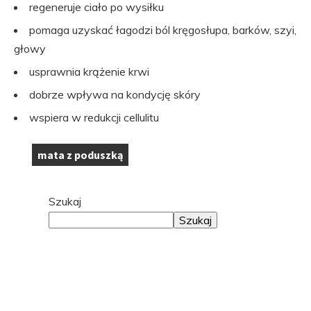
regeneruje ciało po wysiłku
pomaga uzyskać łagodzi ból kręgosłupa, barków, szyi,
głowy
usprawnia krążenie krwi
dobrze wpływa na kondycję skóry
wspiera w redukcji cellulitu
mata z poduszką
Tagi:
Przejdź
Szukaj
do
Szukaj
stopki