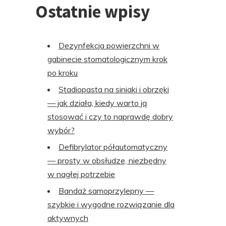
Ostatnie wpisy
Dezynfekcja powierzchni w
gabinecie stomatologicznym krok
po kroku
Stadiopasta na siniaki i obrzęki
— jak działa, kiedy warto ją
stosować i czy to naprawdę dobry
wybór?
Defibrylator półautomatyczny
— prosty w obsłudze, niezbędny
w nagłej potrzebie
Bandaż samoprzylepny —
szybkie i wygodne rozwiązanie dla
aktywnych