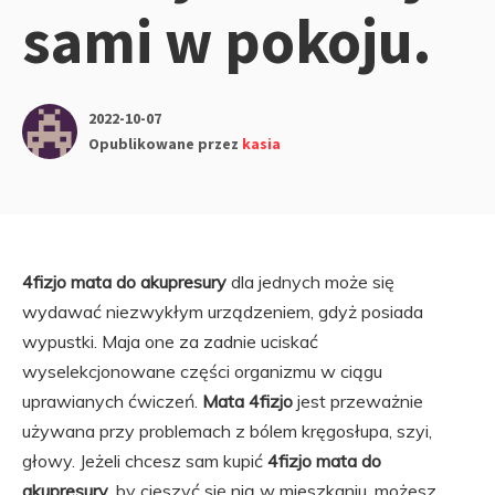
sami w pokoju.
2022-10-07
Opublikowane przez
kasia
4fizjo mata do akupresury
dla jednych może się
wydawać niezwykłym urządzeniem, gdyż posiada
wypustki. Maja one za zadnie uciskać
wyselekcjonowane części organizmu w ciągu
uprawianych ćwiczeń.
Mata 4fizjo
jest przeważnie
używana przy problemach z bólem kręgosłupa, szyi,
głowy. Jeżeli chcesz sam kupić
4fizjo mata do
akupresury
, by cieszyć się nią w mieszkaniu, możesz