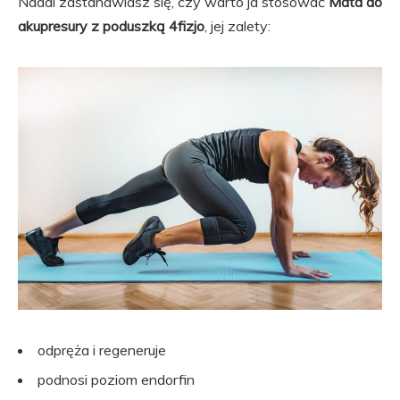
Nadal zastanawiasz się, czy warto ja stosować
Mata do
akupresury z poduszką 4fizjo
, jej zalety:
odpręża i regeneruje
podnosi poziom endorfin