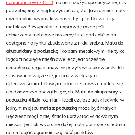
pomaranczowa/3143
ma nam służyć sporadycznie, czy
potrzebujemy z niej korzystać często. Jaki rozmiar maty i
ewentualnie wypustki winnym być plastikowe czy
metalowe? Wypustki są naprawdę różne jeśli
dobierzemy metalowe możemy tutaj podzielić je na
dostępne na rynku zbudowane z niklu, srebra.
Mata do
akupunktury z poduszką
i kolcami metalowymi nie tylko
łagodzi napięcie mięśniowe lecz jednocześnie
uzupełniają organizmowi w pozytywne pierwiastki. Ich
stosowanie wiąże się, jednak z większymi
dolegliwościami bólowymi, jakie nie zawsze nadają się
dla dziewczyn początkujących.
Mata do akupresury z
poduszką 4fizjo
rozmiar – jeżeli czujesz ucisk jedynie w
jednym miejscu
mata z poduszką
może być małych .
Będziesz mógł z niej śmiało korzystać w dowolnym
miejscu. Jednak wybranie dużej maty pomoże za jednym
razem objąć ogromniejszą ilość punktów