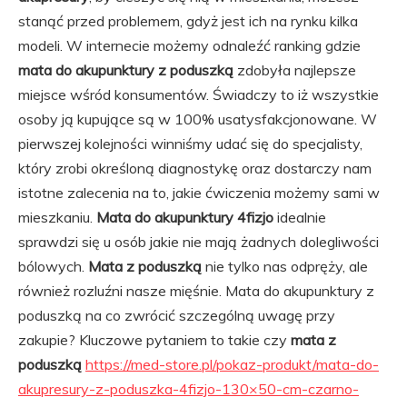
stanąć przed problemem, gdyż jest ich na rynku kilka
modeli. W internecie możemy odnaleźć ranking gdzie
mata do akupunktury z poduszką
zdobyła najlepsze
miejsce wśród konsumentów. Świadczy to iż wszystkie
osoby ją kupujące są w 100% usatysfakcjonowane. W
pierwszej kolejności winniśmy udać się do specjalisty,
który zrobi określoną diagnostykę oraz dostarczy nam
istotne zalecenia na to, jakie ćwiczenia możemy sami w
mieszkaniu.
Mata do akupunktury 4fizjo
idealnie
sprawdzi się u osób jakie nie mają żadnych dolegliwości
bólowych.
Mata z poduszką
nie tylko nas odpręży, ale
również rozluźni nasze mięśnie. Mata do akupunktury z
poduszką na co zwrócić szczególną uwagę przy
zakupie? Kluczowe pytaniem to takie czy
mata z
poduszką
https://med-store.pl/pokaz-produkt/mata-do-
akupresury-z-poduszka-4fizjo-130×50-cm-czarno-