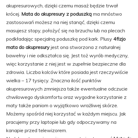
akupresurowych, dzięki czemu masaż będzie trwał
krócej.
Mata do akupresury z poduszką
ma mnóstwo
zastosowań możesz na niej stanąć, dzięki czemu
masujesz stopy, położyć się na brzuchu lub na plecach
podkładając specjalną poduszkę pod kark. Plusy
4fizjo
mata do akupresury
jest ona stworzona z naturalnej
bawełny i nie odkształca się. Jest toż wyrób medyczny,
więc korzystanie z niej jest w zupełnie bezpieczne dla
zdrowia. Liczba kolców które posiada jest rzeczywiście
wielka – 17 tysięcy. Znaczna ilość punktów
akupresurowych zmniejsza także ewentualne odczucie
chwilowego dyskomfortu oraz wygodne korzystanie z
maty także paniom o wyjątkowo wrażliwej skórze.
Możemy spośród niej korzystać w każdym miejscu. Jak
pracujemy przy laptopie lub gdy odpoczywamy na
kanapie przed telewizorem.