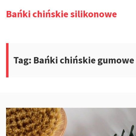
Przejdź
Bańki chińskie silikonowe
do
treści
Tag:
Bańki chińskie gumowe