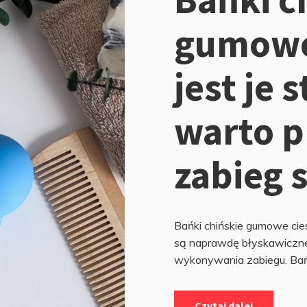
gumowe 
jest je
warto 
zabieg
Bańki chińskie gumowe cies
są naprawdę błyskawiczne i
wykonywania zabiegu. Bańki
Czytaj dalej