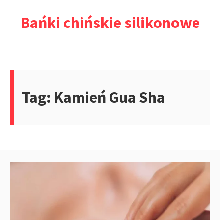
Przejdź
Bańki chińskie silikonowe
do
treści
Tag:
Kamień Gua Sha